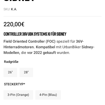
SKU:
K.A.
220,00
€
Controller 36V UBK Systems X1 für Sidney
Field Oriented Controller (FOC)
speziell für
36V-
Hinterradmotoren. Kompatibel
mit UrbanBiker
Sidney-
Modellen,
die
vor 2022 gekauft
wurden.
Radgröße
26"
28"
STECKERTYP*
3-Pin (Orange)
4-Pin (Blau)