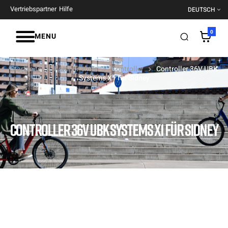
Vertriebspartner
Hilfe
DEUTSCH
0
MENU
Startseite
Komponenten
Controller
Controller 36V UBK
Systems X1 für Sidney
CONTROLLER 36V UBK SYSTEMS X1 FÜR SIDNEY