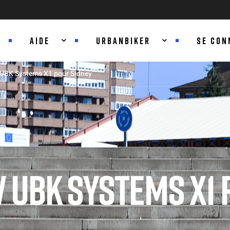
AIDE
URBANBIKER
SE CON
 UBK Systems X1 pour Sidney
 UBK SYSTEMS X1 