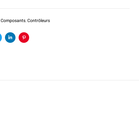
:
Composants
,
Contrôleurs
k
witter
Linkedin
Pinterest