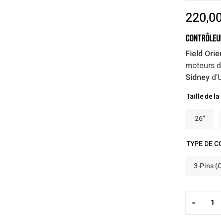
220,0
Contrôleur
Field Orie
moteurs 
Sidney
d’
Taille de la
26"
TYPE DE 
3-Pins (
-