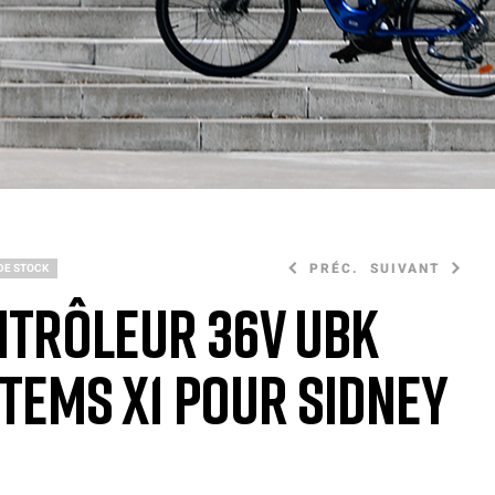
PRÉC.
SUIVANT
DE STOCK
trôleur 36V UBK
tems X1 pour Sidney
35,00
60,00
€
€