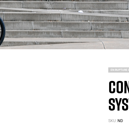
EN RUPTURE 
Con
Sys
SKU:
ND