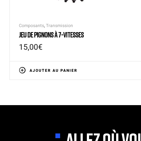
Composants
,
Transmission
JEU DE PIGNONS À 7-VITESSES
15,00
€
AJOUTER AU PANIER
ALLEZ OÙ VO