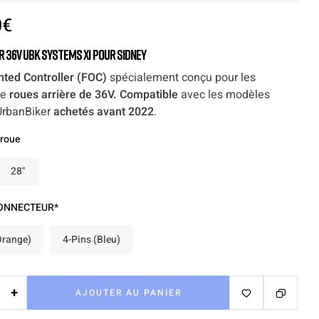
0
€
 36V UBK Systems X1 pour Sidney
nted Controller (FOC)
spécialement conçu pour les
de
roues arrière de 36V. Compatible
avec les modèles
UrbanBiker
achetés avant 2022
.
 roue
28"
CONNECTEUR*
Orange)
4-Pins (Bleu)
+
AJOUTER AU PANIER