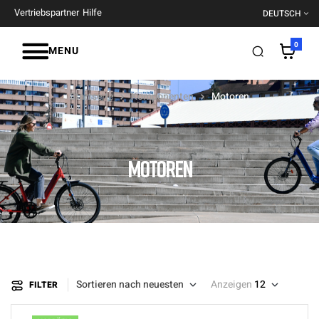
Vertriebspartner
Hilfe
DEUTSCH
0
MENU
Startseite
Komponenten
Motoren
MOTOREN
Sortieren nach neuesten
Anzeigen
12
FILTER