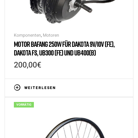
Komponenten
,
Motoren
MOTOR BAFANG 250W FÜR DAKOTA 9V/10V (FE),
DAKOTA FS, UB300 (FE) UND UB400(B)
200,00
€
WEITERLESEN
VORRÄTIG