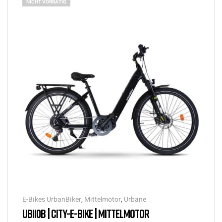
NICHT VORRÄTIG
E-Bikes UrbanBiker
,
Mittelmotor
,
Urbane
UB110B | CITY-E-BIKE | MITTELMOTOR