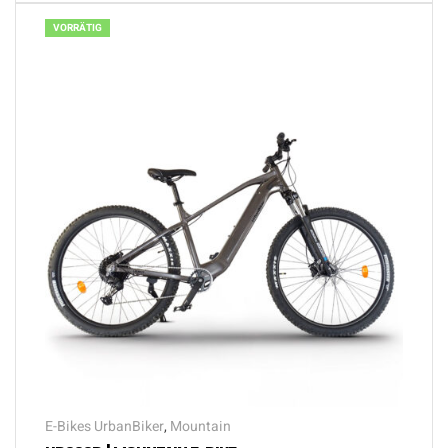
VORRÄTIG
E-Bikes UrbanBiker
,
Mountain