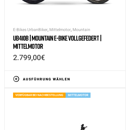
E-Bikes UrbanBiker
,
Mittelmotor
,
Mountain
UB410B | MOUNTAIN E-BIKE VOLLGEFEDERT |
MITTELMOTOR
2.799,00
€
AUSFÜHRUNG WÄHLEN
VERFÜGBAR BEI NACHBESTELLUNG
MITTELMOTOR