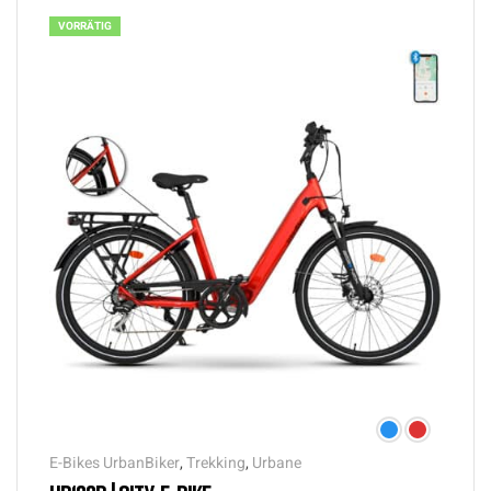
VORRÄTIG
E-Bikes UrbanBiker
,
Trekking
,
Urbane