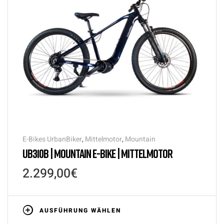
E-Bikes UrbanBiker
,
Mittelmotor
,
Mountain
UB310B | MOUNTAIN E-BIKE | MITTELMOTOR
2.299,00
€
AUSFÜHRUNG WÄHLEN