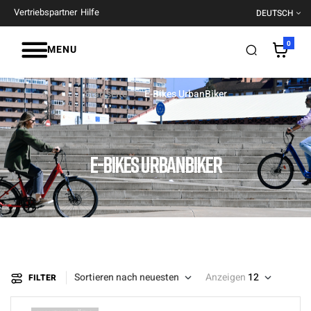
Vertriebspartner
Hilfe
DEUTSCH
0
MENU
Startseite
E-Bikes UrbanBiker
E-BIKES URBANBIKER
Sortieren nach neuesten
Anzeigen
12
FILTER