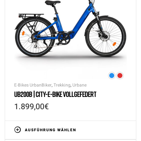
E-Bikes UrbanBiker
,
Trekking
,
Urbane
UB200B | CITY-E-BIKE VOLLGEFEDERT
1.899,00
€
AUSFÜHRUNG WÄHLEN