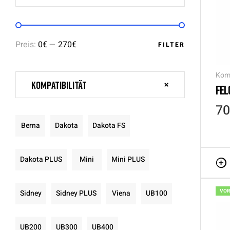
Preis:
0€
—
270€
FILTER
Kom
Kompatibilität
FEL
70
Berna
Dakota
Dakota FS
Dakota PLUS
Mini
Mini PLUS
VOR
Sidney
Sidney PLUS
Viena
UB100
UB200
UB300
UB400