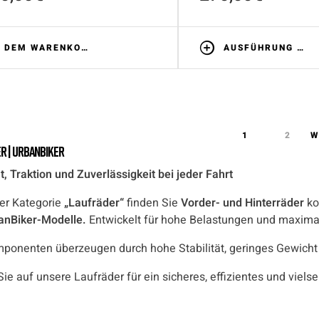
DEM WARENKORB HINZUFÜGEN
AUSFÜHRUNG WÄHLEN
1
2
W
r | UrbanBiker
ät, Traktion und Zuverlässigkeit bei jeder Fahrt
rer Kategorie
„Laufräder“
finden Sie
Vorder- und Hinterräder
ko
anBiker-Modelle.
Entwickelt für hohe Belastungen und maximal
mponenten überzeugen durch hohe Stabilität, geringes Gewich
ie auf unsere Laufräder für ein sicheres, effizientes und vielse