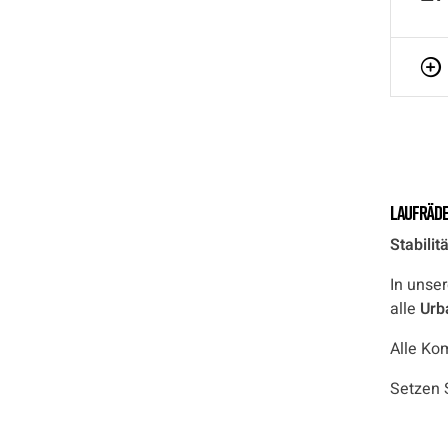
Laufräde
Stabilit
In unse
alle
Urb
Alle Ko
Setzen S