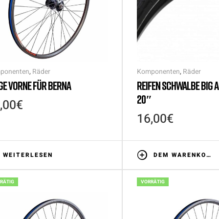
ponenten
,
Räder
Komponenten
,
Räder
GE VORNE FÜR BERNA
REIFEN SCHWALBE BIG A
20″
,00
€
16,00
€
WEITERLESEN
DEM WARENKORB HINZUFÜGEN
RÄTIG
VORRÄTIG