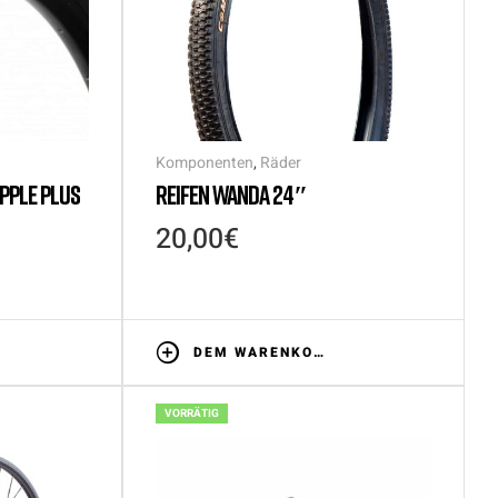
Komponenten
,
Räder
PPLE PLUS
REIFEN WANDA 24″
20,00
€
DEM WARENKORB HINZUFÜGEN
VORRÄTIG