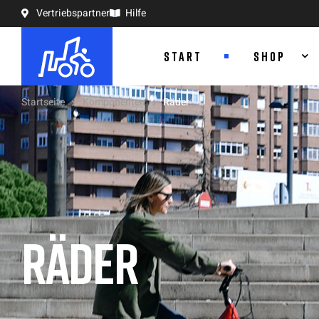
Vertriebspartner
Hilfe
START
SHOP
Startseite
Komponenten
Räder
RÄDER