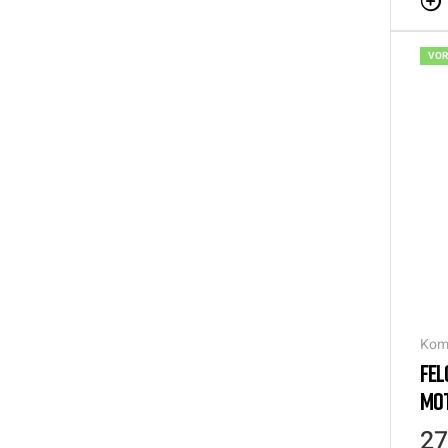
VOR
Kom
FEL
MOT
27