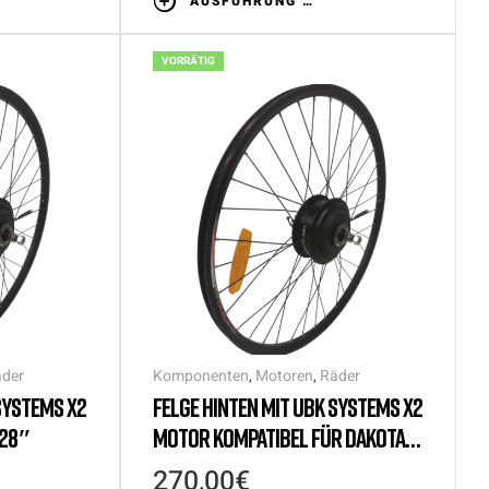
AUSFÜHRUNG WÄHLEN
VORRÄTIG
der
Komponenten
,
Motoren
,
Räder
SYSTEMS X2
FELGE HINTEN MIT UBK SYSTEMS X2
/28″
MOTOR KOMPATIBEL FÜR DAKOTA
(FE) 27,5″/29″
270,00
€