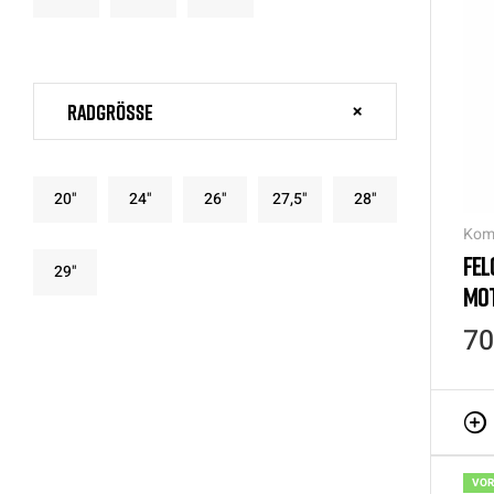
Radgröße
20"
24"
26"
27,5"
28"
Kom
FEL
29"
MO
70
VOR