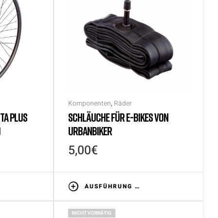
Komponenten
,
Räder
TA PLUS
SCHLÄUCHE FÜR E-BIKES VON
)
URBANBIKER
5,00
€
AUSFÜHRUNG WÄHLEN
NICHT VORRÄTIG