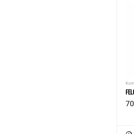
Kom
FEL
70