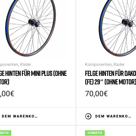
ponenten
,
Räder
Komponenten
,
Räder
GE HINTEN FÜR MINI PLUS (OHNE
FELGE HINTEN FÜR DAKO
TOR)
(FE) 29″ (OHNE MOTOR
,00
€
70,00
€
DEM WARENKORB HINZUFÜGEN
DEM WARENKORB HINZUFÜGEN
RÄTIG
VORRÄTIG