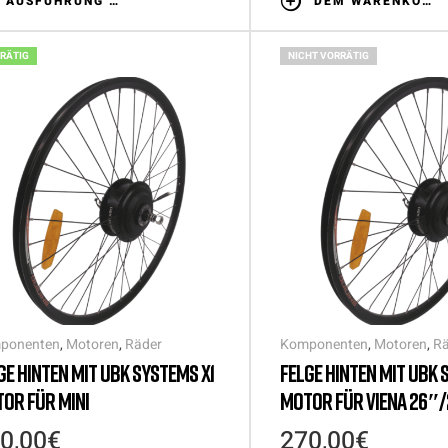
AUSFÜHRUNG WÄHLEN
DEM WARENKORB HINZUFÜGEN
RÄTIG
NICHT VORRÄTIG
ponenten
,
Motoren
,
Räder
Komponenten
,
Motoren
,
Rä
GE HINTEN MIT UBK SYSTEMS X1
FELGE HINTEN MIT UBK 
OR FÜR MINI
MOTOR FÜR VIENA 26″
0,00
€
270,00
€