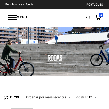
Distribuidores
Ajuda
PORTUGUÊS
0
MENU
Início
Componentes
Rodas
RODAS
Ordenar por mais recentes
Mostrar
12
FILTER