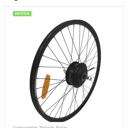
EM STOCK
Componentes
,
Motores
,
Rodas