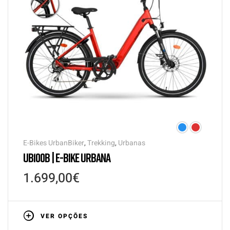
E-Bikes UrbanBiker
,
Trekking
,
Urbanas
UB100B | E-BIKE URBANA
1.699,00
€
VER OPÇÕES