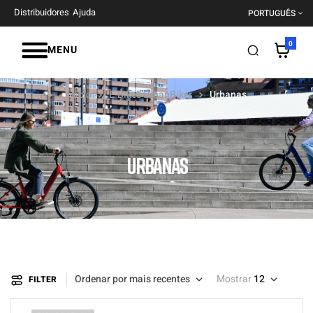
Distribuidores
Ajuda
PORTUGUÊS
0
MENU
Início
E-Bikes UrbanBiker
Urbanas
URBANAS
Ordenar por mais recentes
Mostrar
12
FILTER