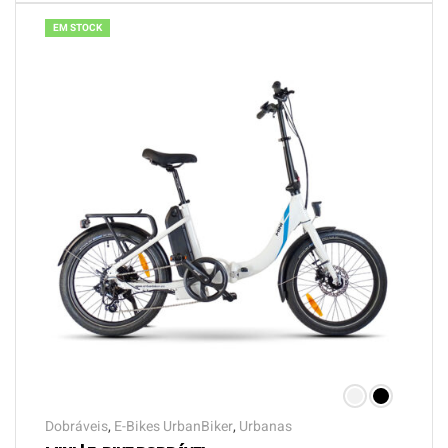
EM STOCK
Dobráveis
,
E-Bikes UrbanBiker
,
Urbanas