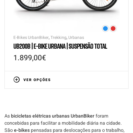
E-Bikes UrbanBiker
,
Trekking
,
Urbanas
UB200B | E-BIKE URBANA | SUSPENSÃO TOTAL
1.899,00
€
VER OPÇÕES
As
bicicletas elétricas urbanas UrbanBiker
foram
concebidas para facilitar a mobilidade diária na cidade.
São
e-bikes
pensadas para deslocações para o trabalho,