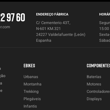
22 97 60
ENDEREÇO FÁBRICA
HORÁR
C/ Cementerio 43T,
Segund
er.com
N-601 KM.321
15:00
24227 Valdelafuente (León)
Sexta-
Espanha
Sábad
EBIKES
COMPONENTE
a
ção
Urbanas
Baterías
ia
Montanha
Motores
de
Trekking
Controladore
Plegáveis
Displays
Infantis