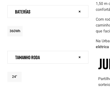
1,50 m 
confortá
Baterías
Com rod
caminho
que fac
360Wh
Na Urba
elétrica
Tamanho roda
JU
24"
Partil
sortei