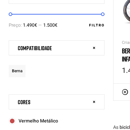
Preço:
1.490€
—
1.500€
FILTRO
Cria
Compatibilidade
BER
INF
1.
Berna
Cores
Vermelho Metálico
As
bicic