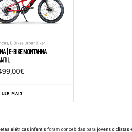
nças
,
E-Bikes UrbanBiker
NA | E-BIKE MONTAHNA
ANTIL
499,00
€
LER MAIS
letas elétricas infantis
foram concebidas para
jovens ciclistas
e