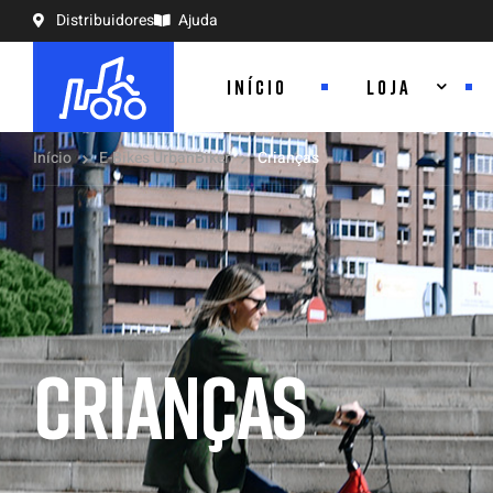
Distribuidores
Ajuda
INÍCIO
LOJA
Início
E-Bikes UrbanBiker
Crianças
CRIANÇAS