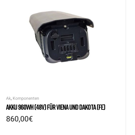
Ak
,
Komponenten
AKKU 960WH (48V) FÜR VIENA UND DAKOTA (FE)
860,00
€