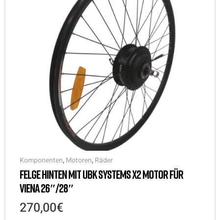
Komponenten
,
Motoren
,
Räder
FELGE HINTEN MIT UBK SYSTEMS X2 MOTOR FÜR
VIENA 26″/28″
270,00
€