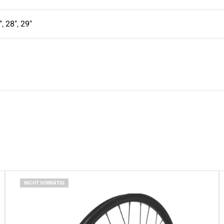
"
,
28"
,
29"
NICHT VORRÄTIG