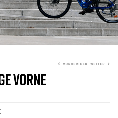
VORHERIGER
WEITER
ge vorne
15,00
5,00
€
€
€