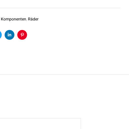
:
Komponenten
,
Räder
k
witter
Linkedin
Pinterest