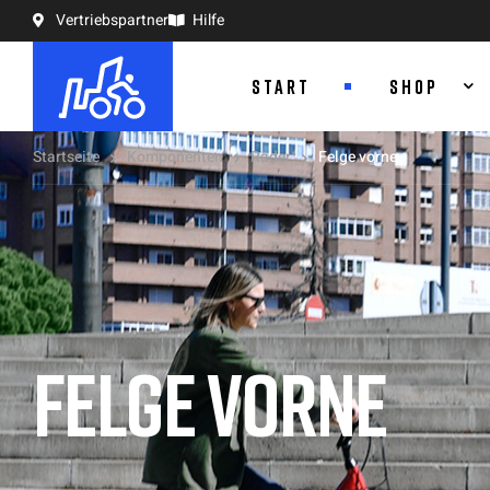
Vertriebspartner
Hilfe
START
SHOP
Startseite
Komponenten
Räder
Felge vorne
FELGE VORNE