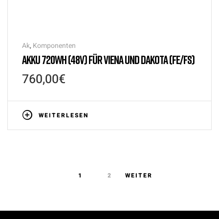
Ak
,
Komponenten
AKKU 720WH (48V) FÜR VIENA UND DAKOTA (FE/FS)
760,00
€
WEITERLESEN
1
2
WEITER