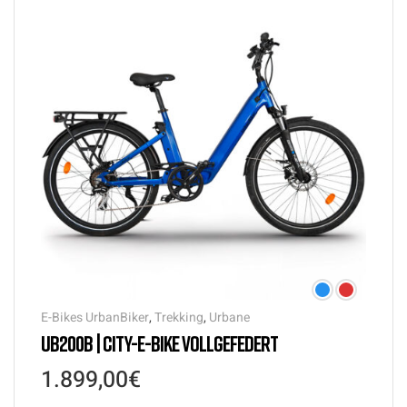
E-Bikes UrbanBiker
,
Trekking
,
Urbane
UB200B | CITY-E-BIKE VOLLGEFEDERT
1.899,00
€