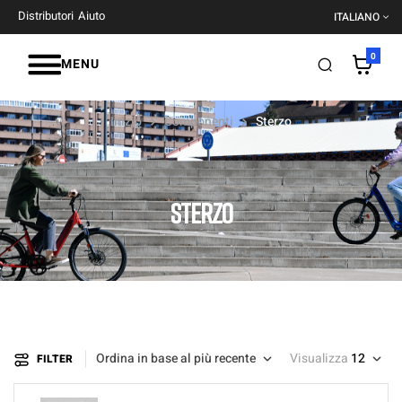
Distributori
Aiuto
ITALIANO
0
MENU
Inizio
Componenti
Sterzo
STERZO
Ordina in base al più recente
Visualizza
12
FILTER