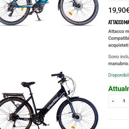
19,90
Attacco ma
Attacco m
Compatibi
acquistati
Sono inclu
manubrio
Disponibi
Attual
-