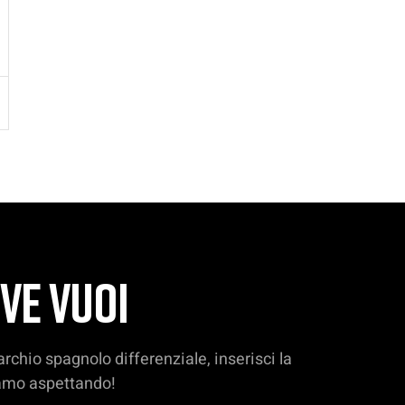
VE VUOI
rchio spagnolo differenziale, inserisci la
avamo aspettando!