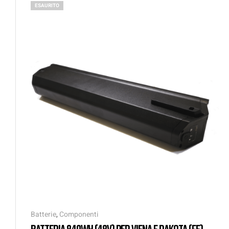
ESAURITO
Batterie
,
Componenti
BATTERIA 840WH (48V) PER VIENA E DAKOTA (FE)