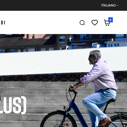
ITALIANO
0
EDI
LUS)