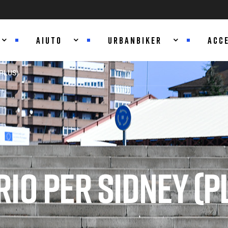
AIUTO
URBANBIKER
ACC
(PLUS)
IO PER SIDNEY (P