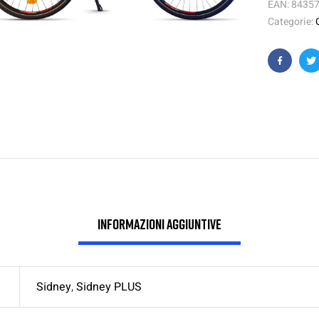
EAN:
8435
Categorie:
Faceboo
T
Informazioni aggiuntive
Sidney
,
Sidney PLUS