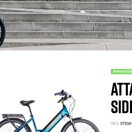
IN MAGAZZI
Att
Sid
SKU:
STEM-