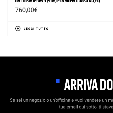
760,00
€
LEGGI TUTTO
ARRIVA DO
Se sei un negozio o un’officina e vuoi vendere un ma
tua email qui sotto, ti st