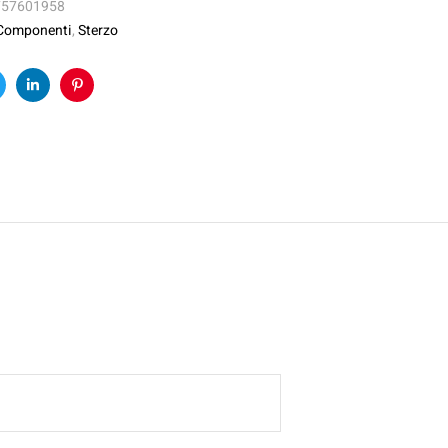
757601958
Componenti
,
Sterzo
k
witter
Linkedin
Pinterest