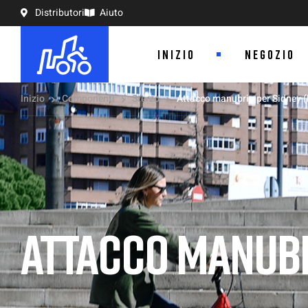
Distributori
Aiuto
INIZIO
NEGOZIO
Inizio
Componenti
Sterzo
Attacco manubrio per Sidney 
ATTACCO MANUBR