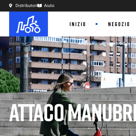
Distributori
Aiuto
INIZIO
NEGOZIO
Inizio
Componenti
Sterzo
Attaco manubrio regolabile P
ATTACO MANUBRI