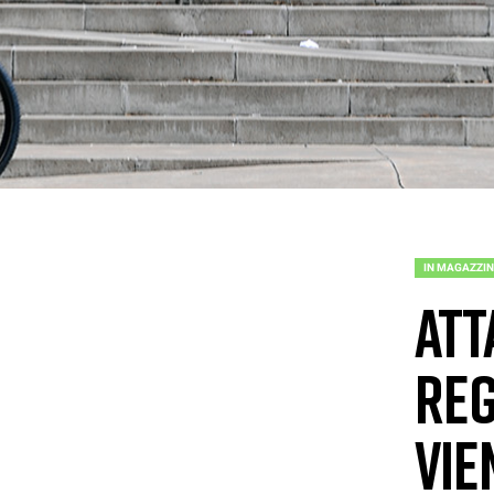
IN MAGAZZI
Att
reg
Vie