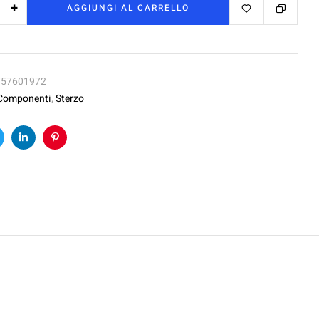
+
AGGIUNGI AL CARRELLO
757601972
Componenti
,
Sterzo
k
witter
Linkedin
Pinterest