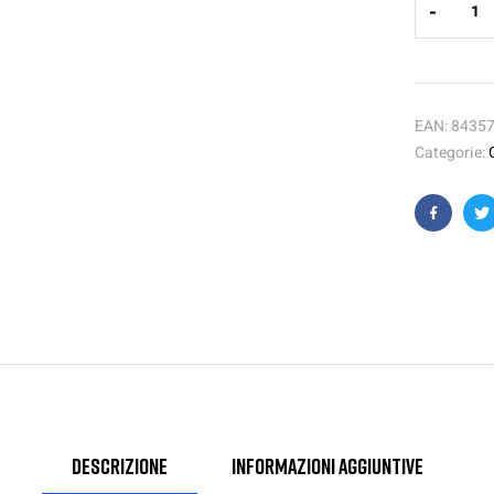
-
EAN:
8435
Categorie:
Faceboo
T
Descrizione
Informazioni aggiuntive