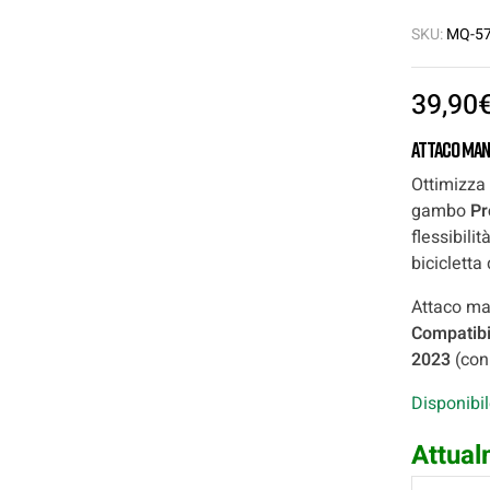
SKU:
MQ-57
39,90
Attaco man
Ottimizza 
gambo
P
flessibili
bicicletta
Attaco ma
Compatibi
2023
(con
Disponibi
Attual