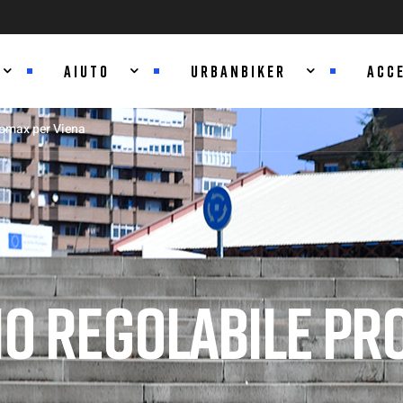
AIUTO
URBANBIKER
ACC
romax per Viena
O REGOLABILE PR