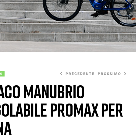
PRECEDENTE
PROSSIMO
NO
aco manubrio
olabile Promax per
220,00
15,00
€
€
na