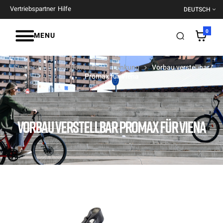
Vertriebspartner
Hilfe
DEUTSCH
0
MENU
Startseite
Komponenten
Lenkung
Vorbau verstellbar
Promax für Viena
VORBAU VERSTELLBAR PROMAX FÜR VIENA