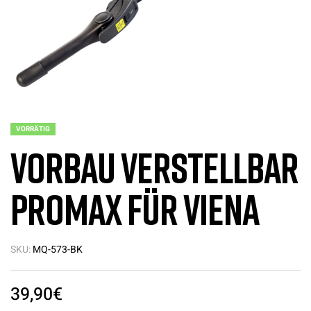
VORRÄTIG
Vorbau verstellbar
Promax für Viena
SKU:
MQ-573-BK
39,90
€