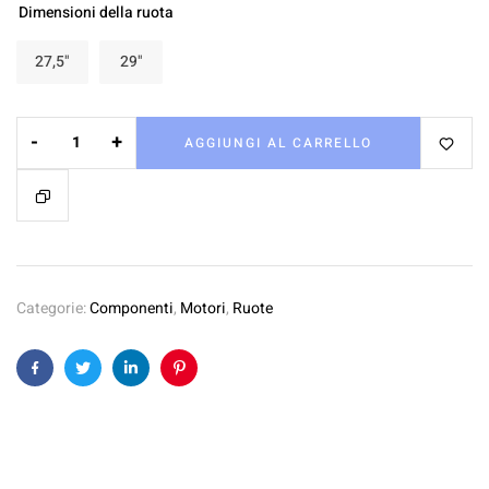
Dimensioni della ruota
27,5"
29"
-
+
AGGIUNGI AL CARRELLO
Categorie:
Componenti
,
Motori
,
Ruote
Facebook
Twitter
Linkedin
Pinterest