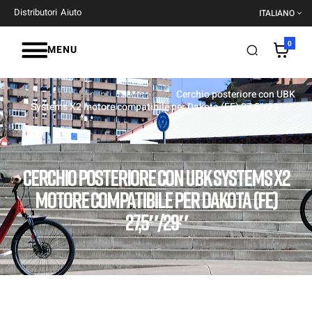
Distributori
Aiuto
ITALIANO
0
MENU
Inizio
Componenti
Motori
Cerchio posteriore con UBK
Systems X2 motore compatibile per Dakota (FE) 27,5″/29″
CERCHIO POSTERIORE CON UBK SYSTEMS X2
MOTORE COMPATIBILE PER DAKOTA (FE)
27,5″/29″