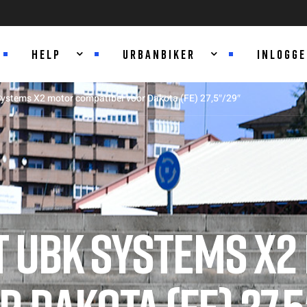
HELP
URBANBIKER
INLOGG
ystems X2 motor compatibel voor Dakota (FE) 27,5″/29″
 UBK SYSTEMS X2