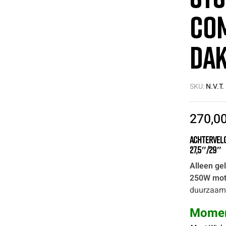
com
Dak
SKU:
N.V.T.
270,0
Achtervelg
27,5″/29″
Alleen ge
250W mot
duurzaam
Momen