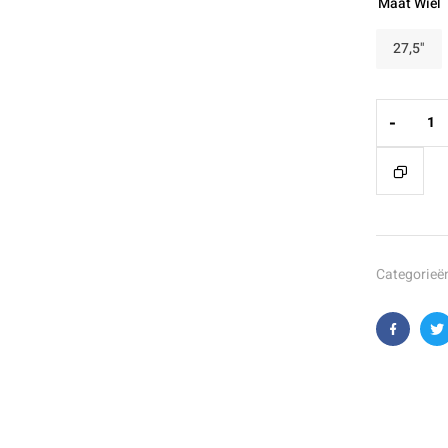
Maat Wiel
27,5"
-
Categorieë
Faceboo
T