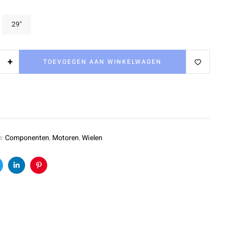
29"
+
TOEVOEGEN AAN WINKELWAGEN
n:
Componenten
,
Motoren
,
Wielen
k
witter
Linkedin
Pinterest