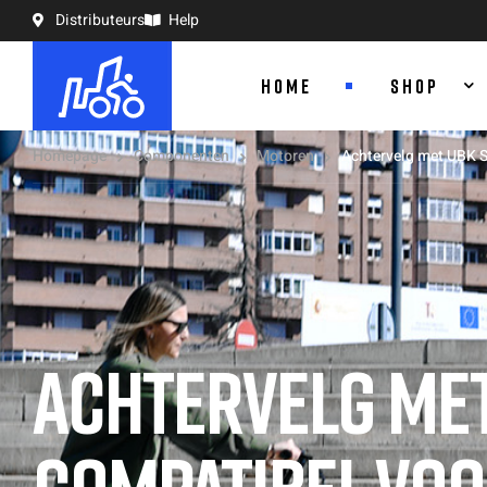
Distributeurs
Help
HOME
SHOP
Homepage
Componenten
Motoren
Achtervelg met UBK S
ACHTERVELG MET