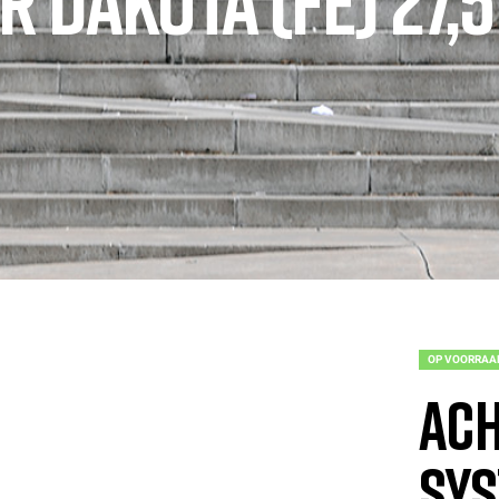
 DAKOTA (FE) 27,
OP VOORRAA
Ach
Sys