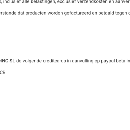
’s, inclusief alle belastingen, exclusief verzendkosten en aanve
erstande dat producten worden gefactureerd en betaald tegen d
DING SL
de volgende creditcards in aanvulling op paypal betalin
 CB