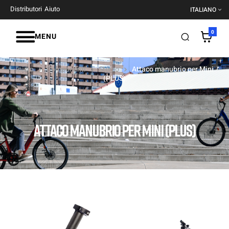
Distributori
Aiuto
ITALIANO
0
MENU
Inizio
Componenti
Sterzo
Attaco manubrio per Mini
(PLUS)
ATTACO MANUBRIO PER MINI (PLUS)