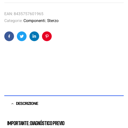
EAN:
8435757601965
Categorie:
Componenti
,
Sterzo
Facebook
Twitter
Linkedin
Pinterest
DESCRIZIONE
Importante: Diagnóstico previo