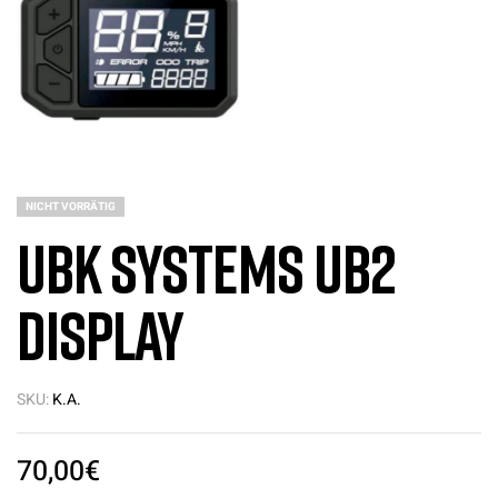
NICHT VORRÄTIG
UBK Systems UB2
Display
SKU:
K.A.
70,00
€