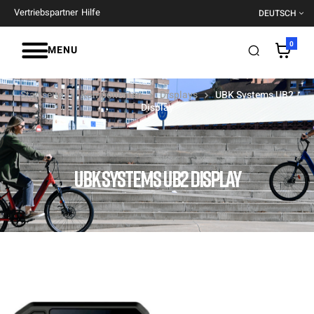
Vertriebspartner
Hilfe
DEUTSCH
0
MENU
Startseite
Komponenten
Displays
UBK Systems UB2
Display
UBK SYSTEMS UB2 DISPLAY