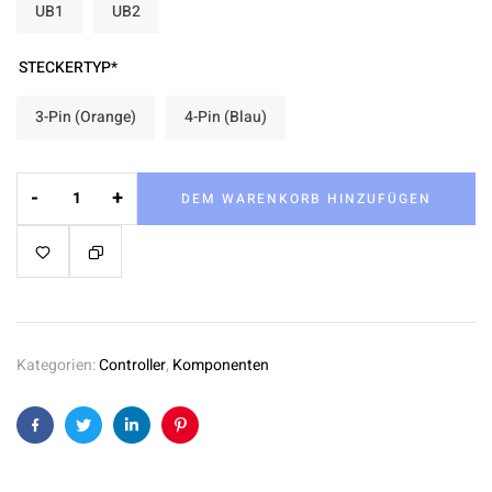
UB1
UB2
STECKERTYP*
3-Pin (Orange)
4-Pin (Blau)
-
+
DEM WARENKORB HINZUFÜGEN
Kategorien:
Controller
,
Komponenten
Facebook
Twitter
Linkedin
Pinterest