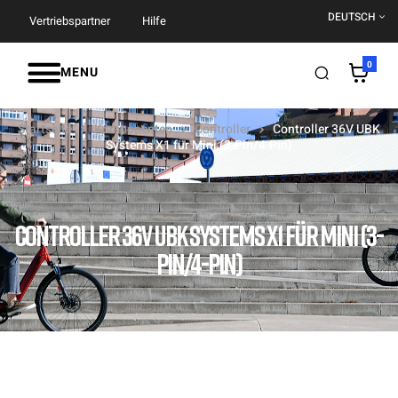
DEUTSCH
Vertriebspartner
Hilfe
0
MENU
Startseite
Komponenten
Controller
Controller 36V UBK
Systems X1 für Mini (3-Pin/4-Pin)
CONTROLLER 36V UBK SYSTEMS X1 FÜR MINI (3-
PIN/4-PIN)