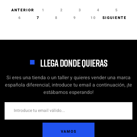
ANTERIOR
1
2
3
4
5
6
7
8
9
10
SIGUIENTE
LLEGA DONDE QUIERAS
Si eres una tienda o un taller y quieres vender una marca
española diferencial, introduce tu email a continuación, ¡te
estábamos esperando!
VAMOS