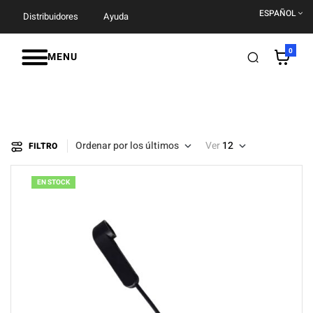
ESPAÑOL
Distribuidores
Ayuda
0
MENU
Ordenar por los últimos
Ver
12
FILTRO
EN STOCK