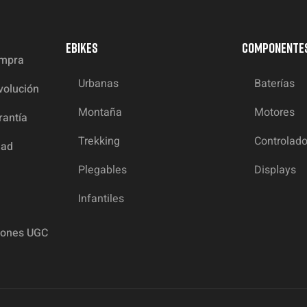
EBIKES
COMPONENTE
ompra
Urbanas
Baterías
volución
Montaña
Motores
rantía
Trekking
Controlad
dad
Plegables
Displays
Infantiles
iones UGC