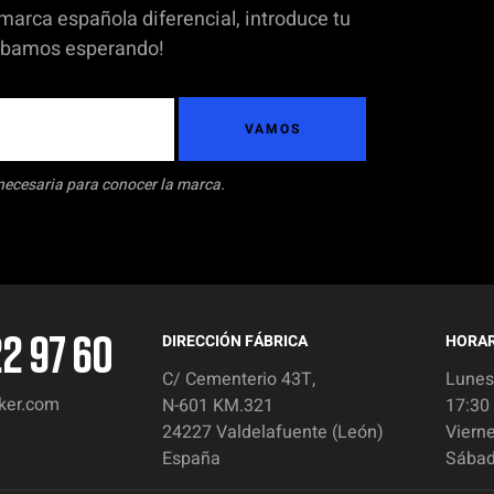
 marca española diferencial, introduce tu
tábamos esperando!
VAMOS
necesaria para conocer la marca.
22 97 60
DIRECCIÓN FÁBRICA
HORAR
C/ Cementerio 43T,
Lunes
ker.com
N-601 KM.321
17:30
24227 Valdelafuente (León)
Vierne
España
Sábad