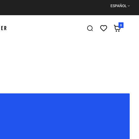
ESPAÑOL
0
DER