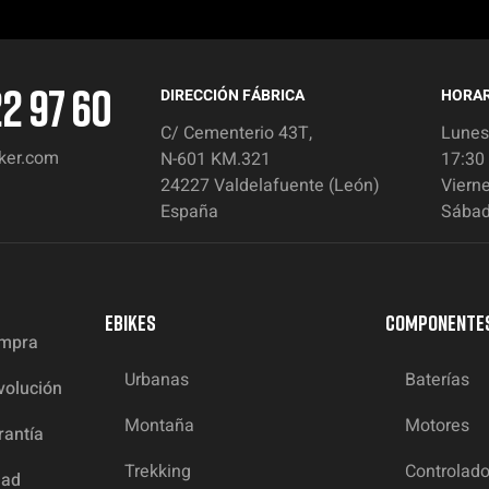
22 97 60
DIRECCIÓN FÁBRICA
HORAR
C/ Cementerio 43T,
Lunes
ker.com
N-601 KM.321
17:30
24227 Valdelafuente (León)
Vierne
España
Sábad
EBIKES
COMPONENTE
ompra
Urbanas
Baterías
volución
Montaña
Motores
rantía
Trekking
Controlad
dad