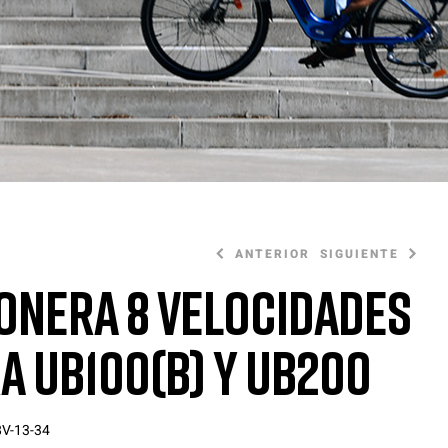
ANTERIOR
SIGUIENTE
onera 8 Velocidades
a UB100(B) y UB200
20,00
15,00
€
€
V-13-34