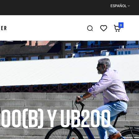
ESPAÑOL
0
DER
00(B) Y UB200