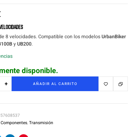
€
 velocidades
de 8 velocidades. Compatible con los modelos
UrbanBiker
B100B
y
UB200
.
encias
mente disponible.
+
AÑADIR AL CARRITO
757608537
:
Componentes
,
Transmisión