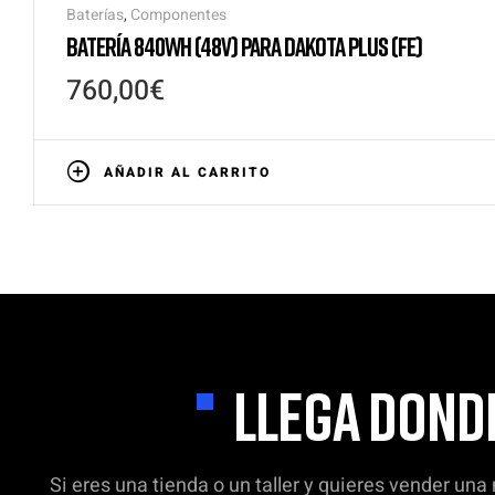
Baterías
,
Componentes
BATERÍA 840WH (48V) PARA DAKOTA PLUS (FE)
760,00
€
AÑADIR AL CARRITO
LLEGA DOND
Si eres una tienda o un taller y quieres vender una