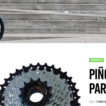
EN STOCK
Piñ
par
SKU:
FWH-8