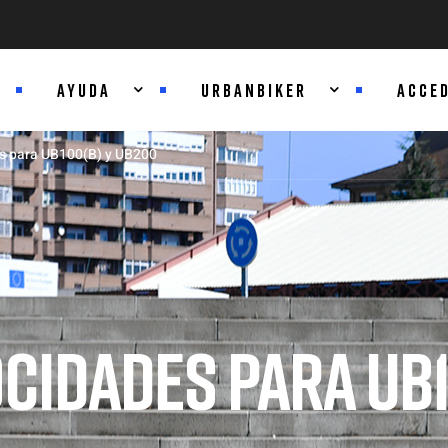
AYUDA
URBANBIKER
ACCE
es para UB100(B) y UB200
CIDADES PARA UB1