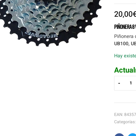
20,00
Piñonera 8
Piñonera 
UB100, U
Hay exist
Actual
-
EAN:
8435
Categorías