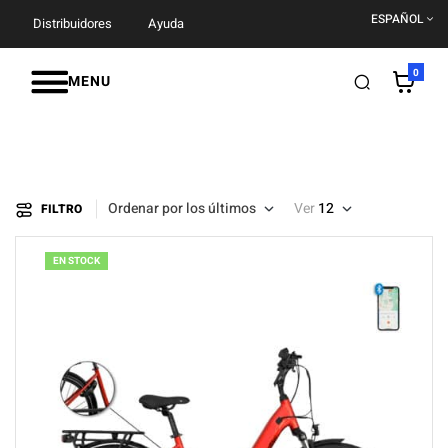
ESPAÑOL
Distribuidores
Ayuda
0
MENU
Ordenar por los últimos
Ver
12
FILTRO
EN STOCK