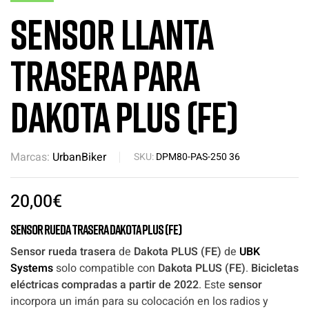
Sensor llanta
trasera para
Dakota PLUS (FE)
Marcas:
UrbanBiker
SKU:
DPM80-PAS-250 36
20,00
€
Sensor rueda trasera Dakota PLUS (FE)
Sensor rueda trasera
de
Dakota PLUS (FE)
de
UBK
Systems
solo compatible con
Dakota PLUS (FE)
.
Bicicletas
eléctricas compradas a partir de 2022
. Este
sensor
incorpora un imán para su colocación en los radios y