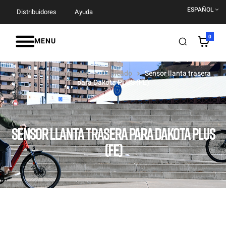
ESPAÑOL
Distribuidores
Ayuda
0
MENU
Inicio
Componentes
Cableado
Sensor llanta trasera
para Dakota PLUS (FE)
SENSOR LLANTA TRASERA PARA DAKOTA PLUS
(FE)