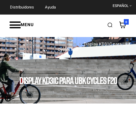
ESPAÑOL
Distribuidores
Ayuda
0
MENU
Inicio
Componentes
Pantallas
Display KD31C para UBK
Cycles F20
DISPLAY KD31C PARA UBK CYCLES F20