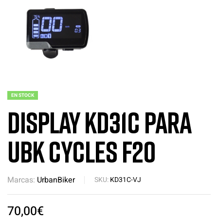
EN STOCK
Display KD31C para
UBK Cycles F20
Marcas:
UrbanBiker
SKU:
KD31C-VJ
70,00
€