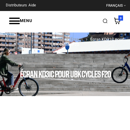
Distributeurs
Aide
FRANÇAIS
0
MENU
Page d'accueil
Composants
Écrans
Écran KD31C pour
UBK Cycles F20
ÉCRAN KD31C POUR UBK CYCLES F20