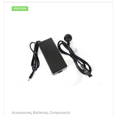
EN STOCK
Accessoires
,
Batteries
,
Composants