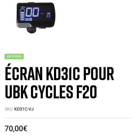
EN STOCK
Écran KD31C pour
UBK Cycles F20
SKU:
KD31C-VJ
70,00
€