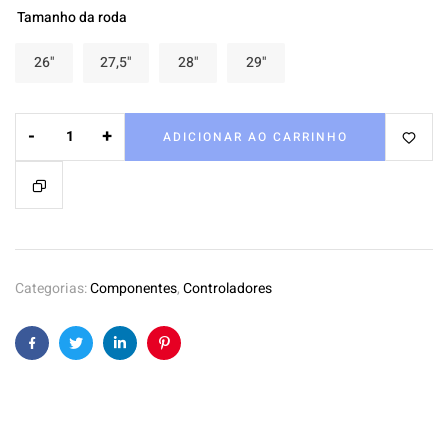
Tamanho da roda
26"
27,5"
28"
29"
-
+
ADICIONAR AO CARRINHO
Categorias:
Componentes
,
Controladores
Facebook
Twitter
Linkedin
Pinterest