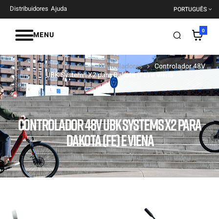
Distribuidores
Ajuda
PORTUGUÊS
0
MENU
Início
Componentes
Controladores
Controlador 48V
UBK Systems X2 para Dakota (FE) e Viena
CONTROLADOR 48V UBK SYSTEMS X2 PARA
DAKOTA (FE) E VIENA