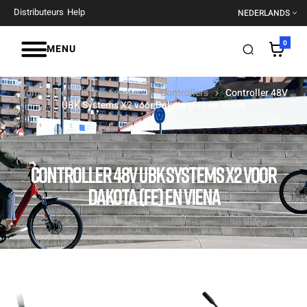
Distributeurs
Help
NEDERLANDS
0
MENU
Homepage
Componenten
Controllers
Controller 48V
UBK Systems X2 voor Dakota (FE) en Viena
CONTROLLER 48V UBK SYSTEMS X2 VOOR
DAKOTA (FE) EN VIENA