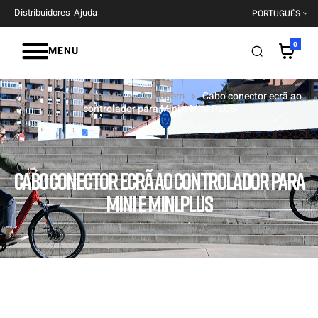
Distribuidores
Ajuda
PORTUGUÊS
0
MENU
Início
Componentes
Cablagem
Cabo conector ecrã ao
controlador para Mini e Mini PLUS
CABO CONECTOR ECRÃ AO CONTROLADOR PARA
MINI E MINI PLUS