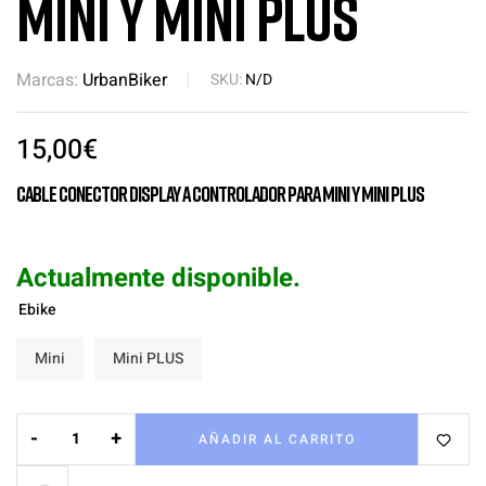
Mini y Mini PLUS
Marcas:
UrbanBiker
SKU:
N/D
15,00
€
Cable conector Display a Controlador para Mini y Mini PLUS
Actualmente disponible.
Ebike
Mini
Mini PLUS
-
+
AÑADIR AL CARRITO