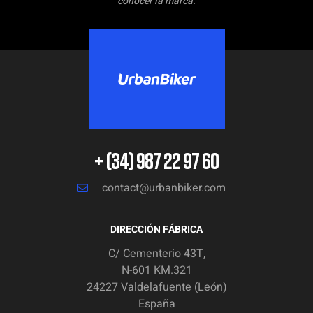
conocer la marca.
+ (34) 987 22 97 60
contact@urbanbiker.com
DIRECCIÓN FÁBRICA
C/ Cementerio 43T,
N-601 KM.321
24227 Valdelafuente (León)
España