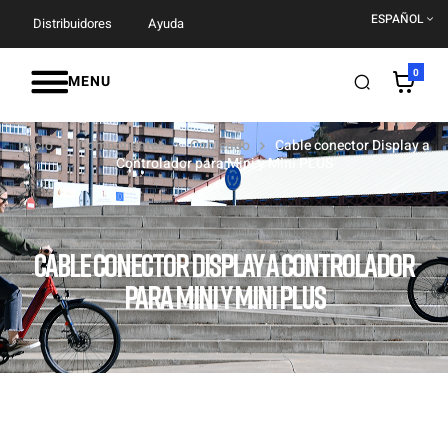
ESPAÑOL
Distribuidores
Ayuda
0
MENU
Inicio
Componentes
Cableado
Cable conector Display a
Controlador para Mini y Mini PLUS
CABLE CONECTOR DISPLAY A CONTROLADOR
PARA MINI Y MINI PLUS