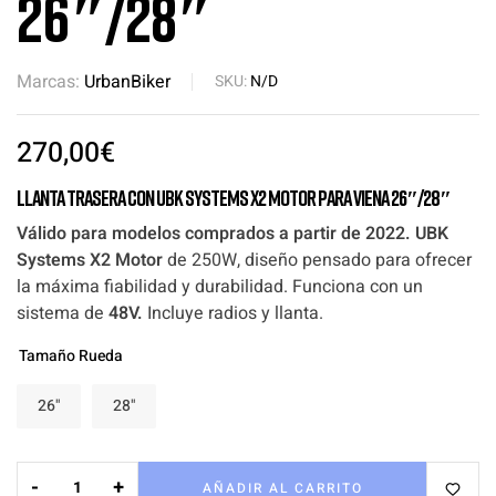
26″/28″
Marcas:
UrbanBiker
SKU:
N/D
270,00
€
Llanta trasera con UBK Systems X2 Motor para Viena 26″/28″
Válido para modelos comprados a partir de 2022. UBK
Systems X2 Motor
de 250W, diseño pensado para ofrecer
la máxima fiabilidad y durabilidad. Funciona con un
sistema de
48V.
Incluye radios y llanta.
Tamaño Rueda
26"
28"
-
+
AÑADIR AL CARRITO