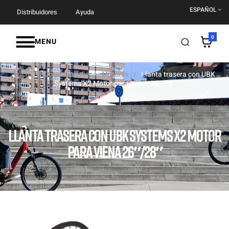
ESPAÑOL
Distribuidores
Ayuda
0
MENU
Inicio
Componentes
Motores
Llanta trasera con UBK
Systems X2 Motor para Viena 26″/28″
LLANTA TRASERA CON UBK SYSTEMS X2 MOTOR
PARA VIENA 26″/28″