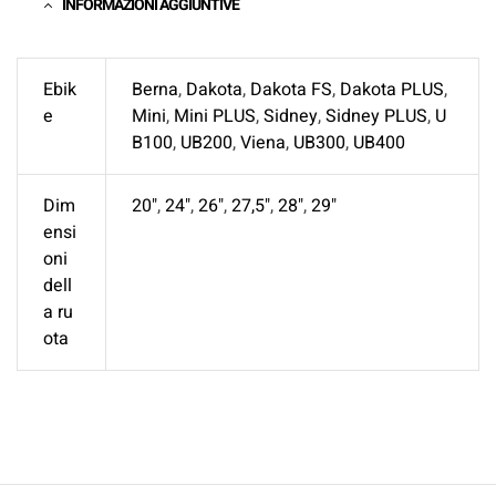
INFORMAZIONI AGGIUNTIVE
Ebik
Berna
,
Dakota
,
Dakota FS
,
Dakota PLUS
,
e
Mini
,
Mini PLUS
,
Sidney
,
Sidney PLUS
,
U
B100
,
UB200
,
Viena
,
UB300
,
UB400
Dim
20"
,
24"
,
26"
,
27,5"
,
28"
,
29"
ensi
oni
dell
a ru
ota