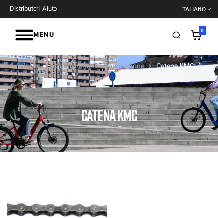
Distributori
Aiuto
ITALIANO
0
MENU
Inizio
Componenti
Trasmissione
Catena KMC
CATENA KMC