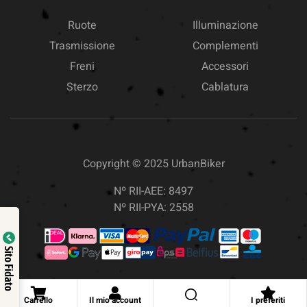
Ruote
Illuminazione
Trasmissione
Complementi
Freni
Accessori
Sterzo
Cablatura
Copyright © 2025
UrbanBiker
Nº RII-AEE: 8497
Nº RII-PYA: 2558
Sito Fidato
Carrello
Il mio account
I preferiti