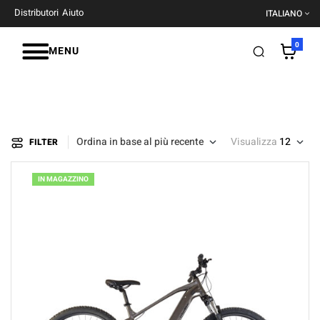
Distributori
Aiuto
ITALIANO
0
MENU
Ordina in base al più recente
Visualizza
12
FILTER
IN MAGAZZINO