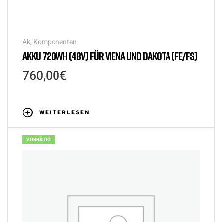
Ak
,
Komponenten
AKKU 720WH (48V) FÜR VIENA UND DAKOTA (FE/FS)
760,00
€
WEITERLESEN
VORRÄTIG