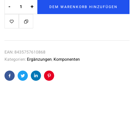
-
+
DEM WARENKORB HINZUFÜGEN
EAN:
8435757610868
Kategorien:
Ergänzungen
,
Komponenten
Facebook
Twitter
Linkedin
Pinterest