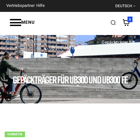
Vertriebspartner
Hilfe
DEUTSCH
0
MENU
Startseite
Komponenten
Ergänzungen
Gepäckträger für
UB300 und UB300 FE
GEPÄCKTRÄGER FÜR UB300 UND UB300 FE
VORRÄTIG