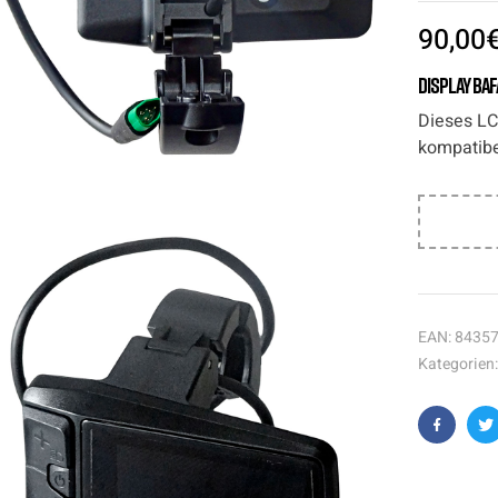
90,00
Display Ba
Dieses LC
kompatibe
EAN:
8435
Kategorien
Faceboo
T