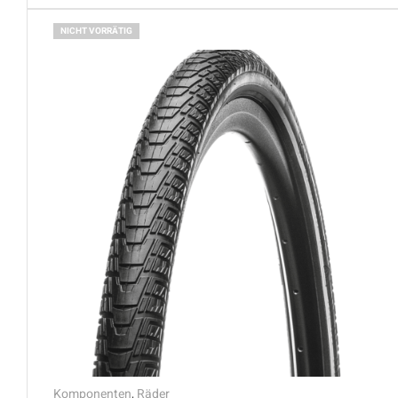
NICHT VORRÄTIG
Komponenten
,
Räder