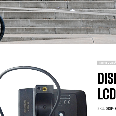
NICHT VORRÄ
Dis
LCD
SKU:
DISP-