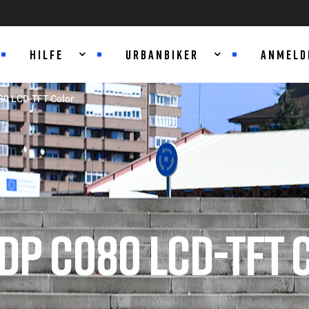
HILFE
URBANBIKER
ANMELD
80 LCD-TFT Color
DP C080 LCD-TFT 