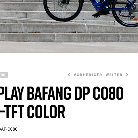
VORHERIGER
WEITER
TIG
play Bafang DP C080
-TFT Color
220,00
270,00
€
€
BAF-C080