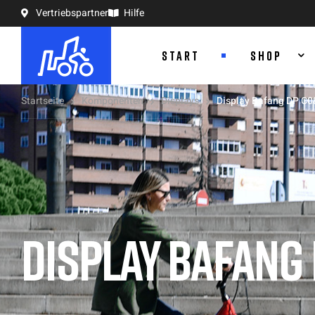
Vertriebspartner
Hilfe
START
SHOP
Startseite
Komponenten
Displays
Display Bafang DP C0
DISPLAY BAFANG 