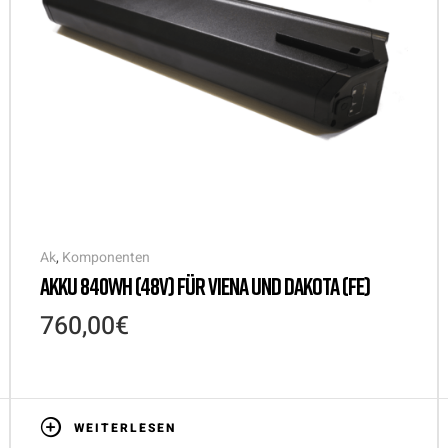
Ak
,
Komponenten
AKKU 840WH (48V) FÜR VIENA UND DAKOTA (FE)
760,00
€
WEITERLESEN