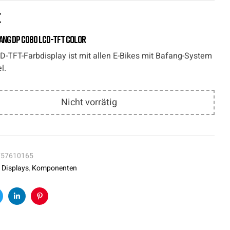
€
fang DP C080 LCD-TFT Color
D-TFT-Farbdisplay ist mit allen E-Bikes mit Bafang-System
l.
Nicht vorrätig
757610165
:
Displays
,
Komponenten
k
witter
Linkedin
Pinterest