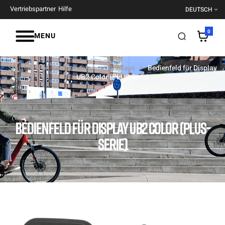
Vertriebspartner
Hilfe
DEUTSCH
0
MENU
Startseite
Komponenten
Displays
Bedienfeld für Display
UB2 Color (PLUS-Serie)
BEDIENFELD FÜR DISPLAY UB2 COLOR (PLUS-
SERIE)