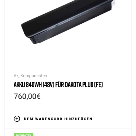
Ak
,
Komponenten
AKKU 840WH (48V) FÜR DAKOTA PLUS (FE)
760,00
€
DEM WARENKORB HINZUFÜGEN
VORRÄTIG