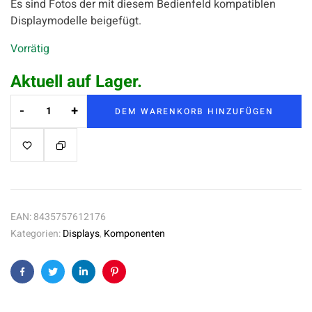
Es sind Fotos der mit diesem Bedienfeld kompatiblen
Displaymodelle beigefügt.
Vorrätig
Aktuell auf Lager.
-
+
DEM WARENKORB HINZUFÜGEN
EAN:
8435757612176
Kategorien:
Displays
,
Komponenten
Facebook
Twitter
Linkedin
Pinterest