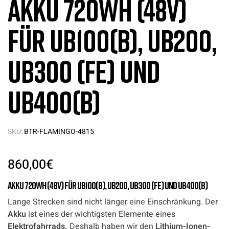
Akku 720Wh (48V)
für UB100(B), UB200,
UB300 (FE) und
UB400(B)
SKU:
BTR-FLAMINGO-4815
860,00
€
Akku
720Wh (48V)
für UB100(B), UB200, UB300 (FE) und UB400(B)
Lange Strecken sind nicht länger eine Einschränkung. Der
Akku
ist eines der wichtigsten Elemente eines
Elektrofahrrads.
Deshalb haben wir den
Lithium-Ionen-