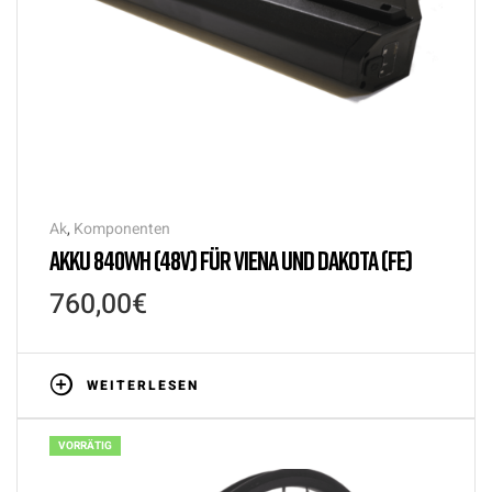
Ak
,
Komponenten
AKKU 840WH (48V) FÜR VIENA UND DAKOTA (FE)
760,00
€
WEITERLESEN
VORRÄTIG