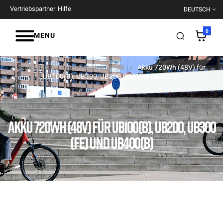
Vertriebspartner
Hilfe
DEUTSCH
0
MENU
Startseite
Komponenten
Ak
Akku 720Wh (48V) für
UB100(B), UB200, UB300 (FE) und UB400(B)
AKKU 720WH (48V) FÜR UB100(B), UB200, UB300
(FE) UND UB400(B)