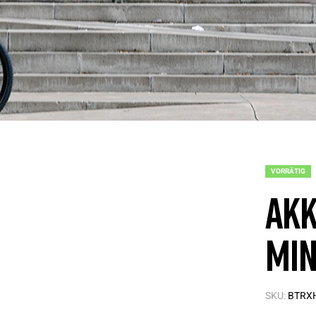
VORRÄTIG
Akk
Min
SKU:
BTRX