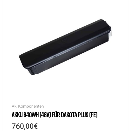
Ak
,
Komponenten
AKKU 840WH (48V) FÜR DAKOTA PLUS (FE)
760,00
€