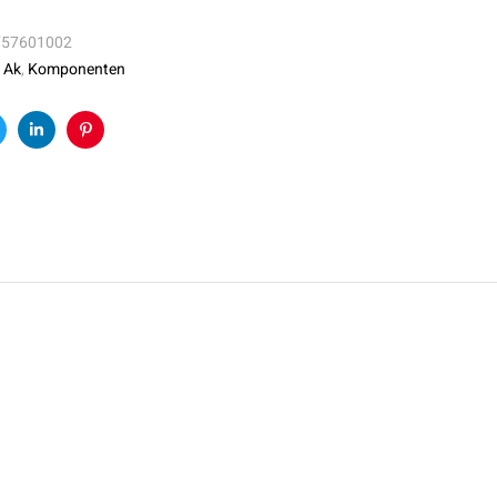
757601002
:
Ak
,
Komponenten
k
witter
Linkedin
Pinterest