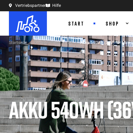
Vertriebspartner
Hilfe
START
SHOP
Startseite
Komponenten
Ak
Akku 540Wh (36V) für Mini 
AKKU 540WH (36V