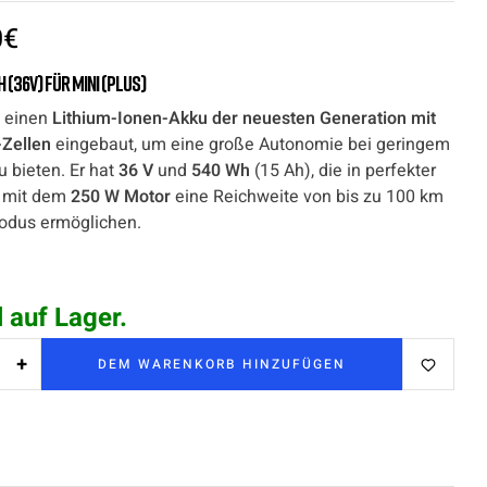
0
€
 (36V) für
Mini (PLUS)
 einen
Lithium-Ionen-Akku der neuesten Generation mit
Zellen
eingebaut, um eine große Autonomie bei geringem
u bieten. Er hat
36 V
und
540 Wh
(15 Ah), die in perfekter
 mit dem
250 W Motor
eine Reichweite von bis zu 100 km
odus ermöglichen.
l auf Lager.
+
DEM WARENKORB HINZUFÜGEN