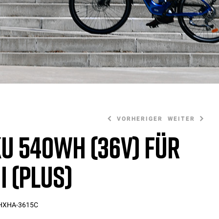
VORHERIGER
WEITER
u 540Wh (36V) für
i (PLUS)
20,00
595,00
€
€
HXHA-3615C