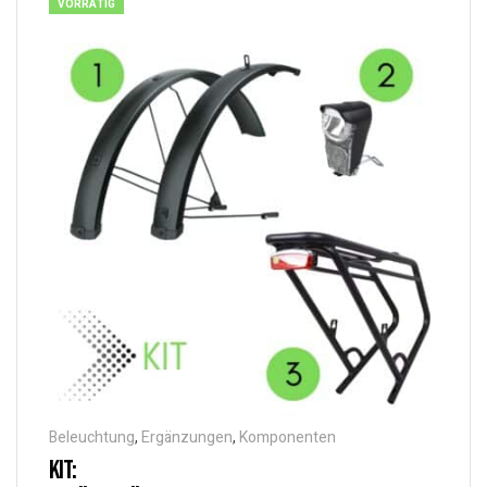
VORRÄTIG
Beleuchtung
,
Ergänzungen
,
Komponenten
KIT: