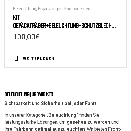
Beleuchtung
,
Ergänzungen
,
Komponenten
KIT:
GEPÄCKTRÄGER+BELEUCHTUNG+SCHUTZBLECH
FÜR DAKOTA (FE) UND DAKOTA PLUS (FE)
100,00
€
WEITERLESEN
Beleuchtung | UrbanBiker
Sichtbarkeit und Sicherheit bei jeder Fahrt
In unserer Kategorie
„Beleuchtung“
finden Sie
leistungsstarke Lösungen, um
gesehen zu werden
und
Ihre
Fahrbahn optimal auszuleuchten
. Wir bieten
Front-