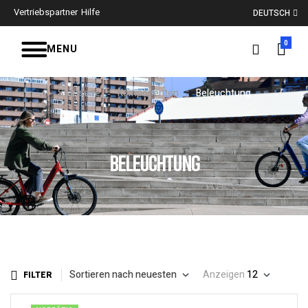
Vertriebspartner
Hilfe
DEUTSCH
0
MENU
Startseite
Komponenten
Beleuchtung
BELEUCHTUNG
Sortieren nach neuesten
Anzeigen
12
FILTER