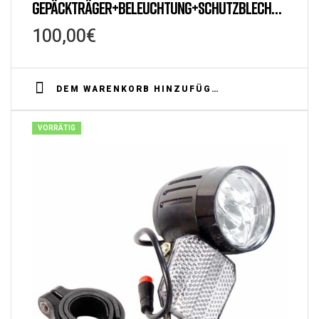
GEPÄCKTRÄGER+BELEUCHTUNG+SCHUTZBLECH
FÜR DAKOTA FS UND UB400(B) (FE)
100,00
€
DEM WARENKORB HINZUFÜGEN
VORRÄTIG