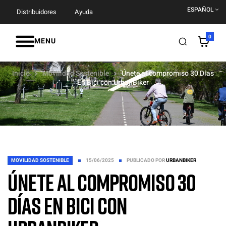
ESPAÑOL
Distribuidores
Ayuda
0
MENU
Inicio
Movilidad Sostenible
Únete al compromiso 30 Días
En Bici con UrbanBiker
MOVILIDAD SOSTENIBLE
15/06/2025
PUBLICADO POR
URBANBIKER
Únete al compromiso 30
Días En Bici con