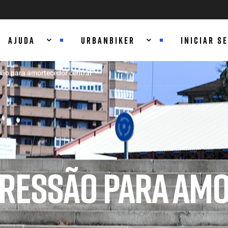
AJUDA
URBANBIKER
INICIAR S
são para amortecedor central
PRESSÃO PARA AM