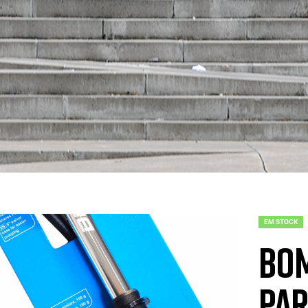
EM STOCK
Bom
pa