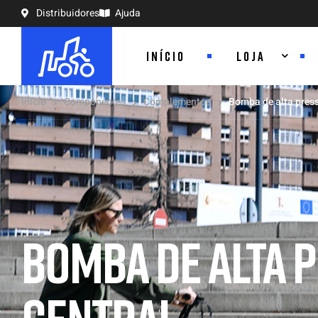
Distribuidores
Ajuda
INÍCIO
LOJA
Início
Componentes
Complementos
Bomba de alta pres
BOMBA DE ALTA 