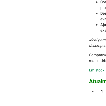
Con
pro
De
evi
Aju
exa
Ideal par
desempenh
Compatíve
marca Urb
Em stock
Atualm
-