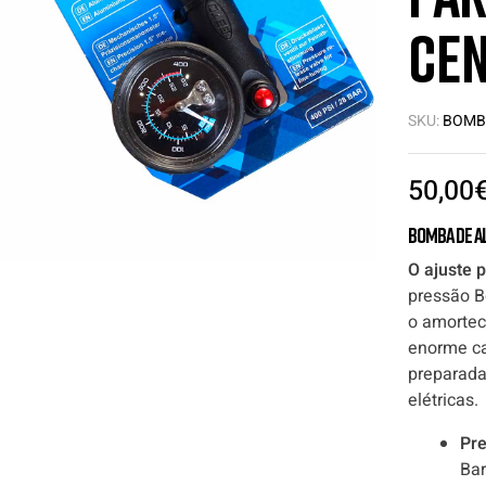
cen
SKU:
BOMB
50,00
Bomba de a
O ajuste 
pressão B
o amortec
enorme ca
preparada
elétricas.
Pre
Bar