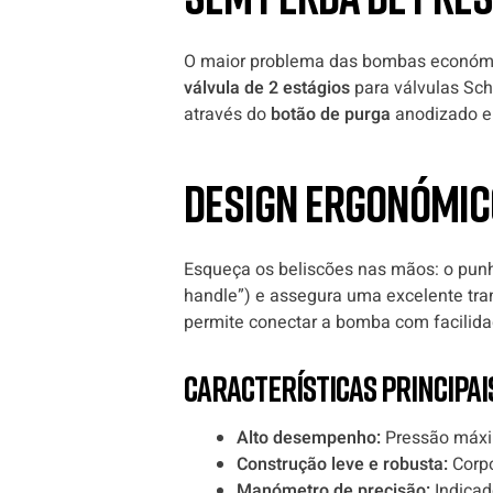
O maior problema das bombas económica
válvula de 2 estágios
para válvulas Sch
através do
botão de purga
anodizado em
Design ergonómic
Esqueça os beliscões nas mãos: o punh
handle”) e assegura uma excelente tran
permite conectar a bomba com facilid
Características principai
Alto desempenho:
Pressão máxim
Construção leve e robusta:
Corpo
Manómetro de precisão:
Indicad