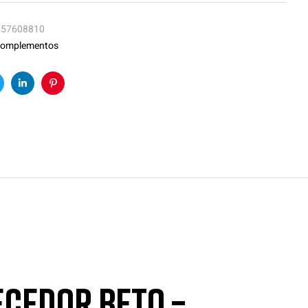
757608810
omplementos
k
witter
Linkedin
Pinterest
ecedor Beto –