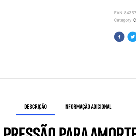
EAN:
8435
Category:
C
Faceboo
T
Descrição
Informação adicional
a Pressão para Amort