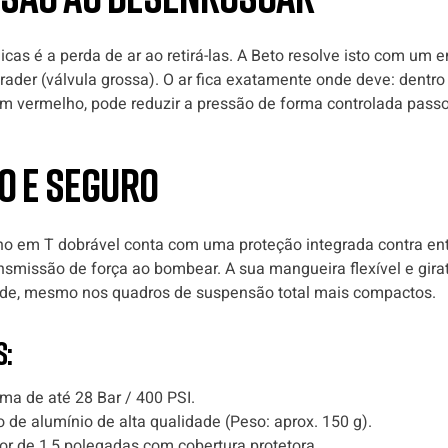
s é a perda de ar ao retirá-las. A Beto resolve isto com um
rader (válvula grossa). O ar fica exatamente onde deve: dentro
 vermelho, pode reduzir a pressão de forma controlada passo
o e seguro
o em T dobrável conta com uma proteção integrada contra enta
smissão de força ao bombear. A sua mangueira flexível e girat
ade, mesmo nos quadros de suspensão total mais compactos.
s:
a de até 28 Bar / 400 PSI.
 de alumínio de alta qualidade (Peso: aprox. 150 g).
or de 1,5 polegadas com cobertura protetora.