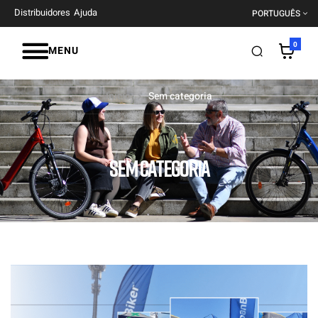
Distribuidores
Ajuda
PORTUGUÊS
0
MENU
Início
Sem categoria
SEM CATEGORIA