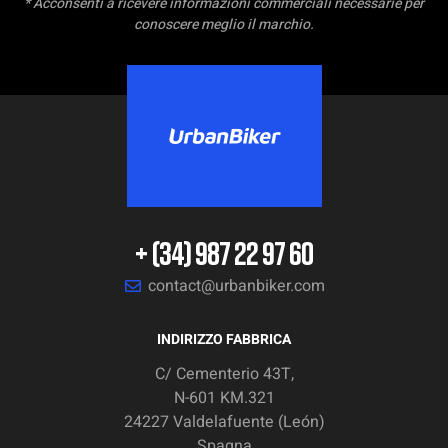
* Acconsenti a ricevere informazioni commerciali necessarie per
conoscere meglio il marchio.
+ (34) 987 22 97 60
contact@urbanbiker.com
INDIRIZZO FABBRICA
C/ Cementerio 43T,
N-601 KM.321
24227 Valdelafuente (León)
Spagna