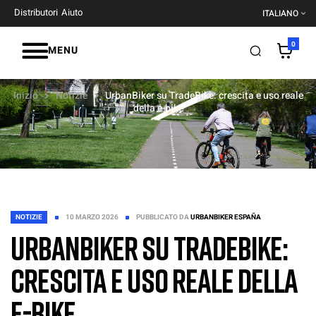
Distributori
Aiuto
ITALIANO
0
MENU
Inizio
Notizie
UrbanBiker su TradeBike: crescita e uso reale
della e-bike
NOTIZIE
10 MARZO 2026
PUBBLICATO DA
URBANBIKER ESPAÑA
UrbanBiker su TradeBike:
crescita e uso reale della
e-bike