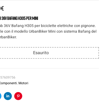
0
€
 36V Bafang H305 per Mini
b 36V Bafang H305 per biciclette elettriche con pignone.
le con il modello UrbanBiker Mini con sistema Bafang del
rbanBiker.
Esaurito
757609756
Componenti
,
Motori
k
witter
Linkedin
Pinterest