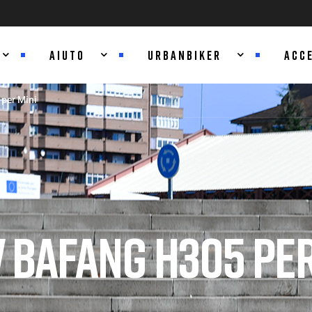
AIUTO
URBANBIKER
ACC
per Mini
 BAFANG H305 PER