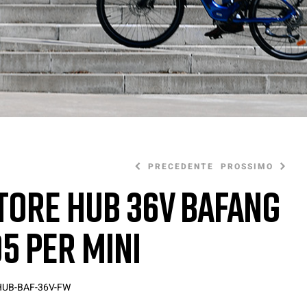
PRECEDENTE
PROSSIMO
ore Hub 36V Bafang
5 per Mini
200,00
100,00
€
€
UB-BAF-36V-FW