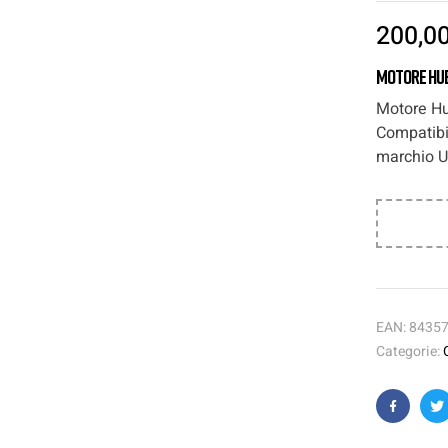
200,0
Motore Hub
Motore Hu
Compatibi
marchio U
EAN:
8435
Categorie:
Faceboo
T