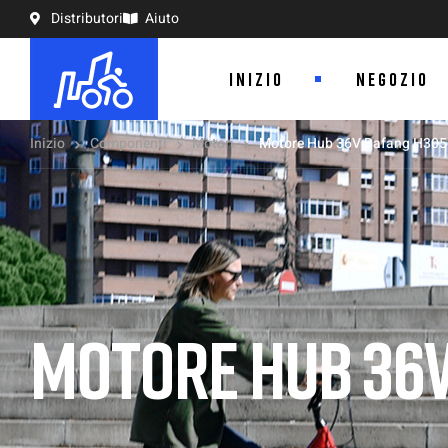
Distributori
Aiuto
INIZIO
NEGOZIO
Inizio
Componenti
Motori
Motore Hub 36V Bafang H305 
MOTORE HUB 36V