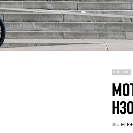
ESAURITO
Mot
H30
SKU:
MTR-H