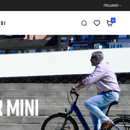
ITALIANO
0
EDI
 MINI