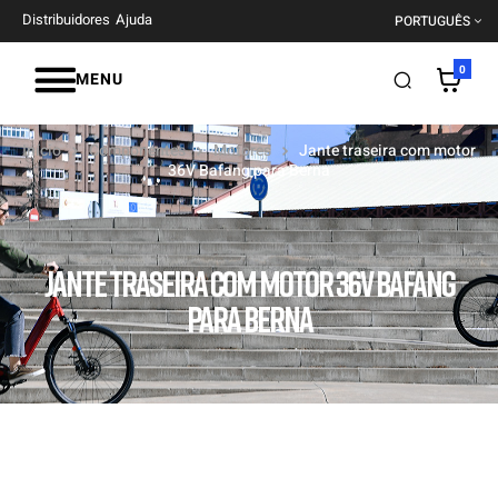
Distribuidores
Ajuda
PORTUGUÊS
0
MENU
Início
Componentes
Motores
Jante traseira com motor
36V Bafang para Berna
JANTE TRASEIRA COM MOTOR 36V BAFANG
PARA BERNA