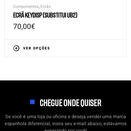
Componentes
,
Ecrãs
ECRÃ KEYDISP (SUBSTITUI UB2)
70,00
€
VER OPÇÕES
CHEGUE ONDE QUISER
Se você é uma loja ou oficina e deseja vender uma marca
espanhola diferencial, insira seu e-mail abaixo, estávamos
esperando por você!