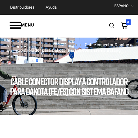
ESPAÑOL
Distribuidores
Ayuda
0
MENU
Inicio
Componentes
Cableado
Cable conector Display a
Controlador para Dakota (FE/FS) con sistema Bafang
CABLE CONECTOR DISPLAY A CONTROLADOR
PARA DAKOTA (FE/FS) CON SISTEMA BAFANG