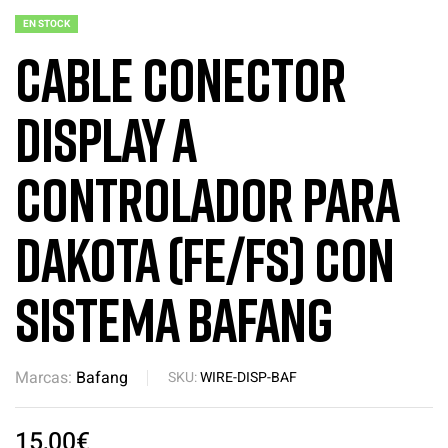
EN STOCK
Cable conector
Display a
Controlador para
Dakota (FE/FS) con
sistema Bafang
Marcas:
Bafang
SKU:
WIRE-DISP-BAF
15,00
€