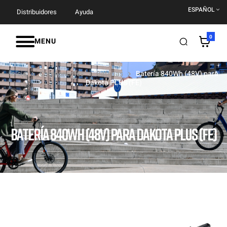
ESPAÑOL
Distribuidores
Ayuda
0
MENU
Inicio
Componentes
Baterías
Batería 840Wh (48V) para
Dakota PLUS (FE)
BATERÍA 840WH (48V) PARA DAKOTA PLUS (FE)