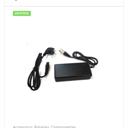
EN STOCK
Accesorios
,
Baterías
,
Componentes