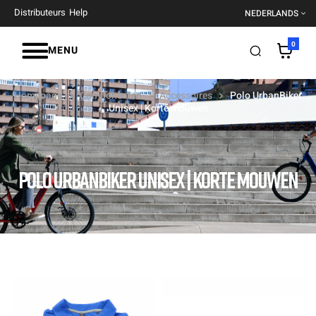
Distributeurs
Help
NEDERLANDS
0
MENU
Homepage
Componenten
Accessoires
Polo UrbanBiker
Unisex | Korte mouwen
POLO URBANBIKER UNISEX | KORTE MOUWEN