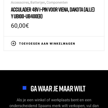
Accessoires
,
Batterijen
,
Componenten
ACCULADER 48V 1-PIN VOOR VIENA, DAKOTA (ALLE)
Y UB100-UB400(B)
60,00
€
TOEVOEGEN AAN WINKELWAGEN
GA WAAR JE MAAR WILT
Als je een winkel of werkplaats bent en een
onderscheidend Spaans merk wilt verkopen, vul dan