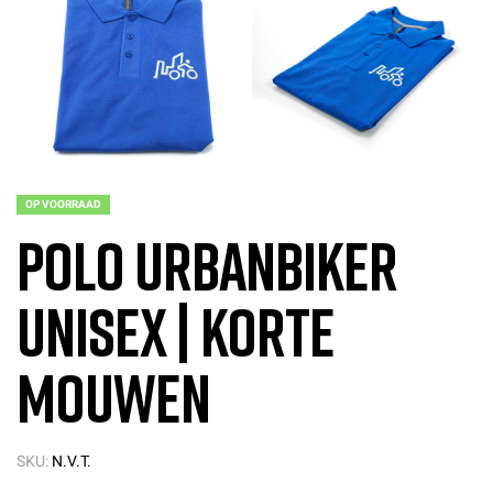
OP VOORRAAD
Polo UrbanBiker
Unisex | Korte
mouwen
SKU:
N.V.T.